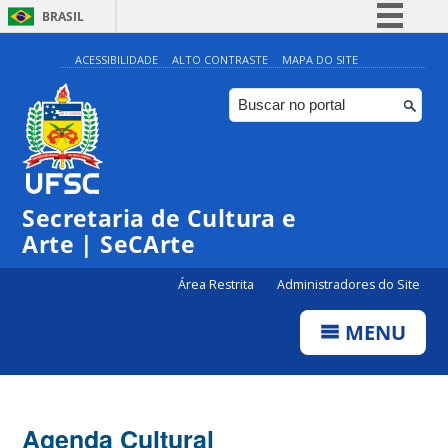
BRASIL
Simplifique!
ACESSIBILIDADE
ALTO CONTRASTE
MAPA DO SITE
Comunica BR
Participe
Acesso à informação
Legislação
Secretaria de Cultura e
Canais
Arte | SeCArte
Área Restrita
Administradores do Site
MENU
Agenda Cultural