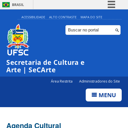
BRASIL
Simplifique!
ACESSIBILIDADE
ALTO CONTRASTE
MAPA DO SITE
Comunica BR
Participe
Acesso à informação
Legislação
Secretaria de Cultura e
Canais
Arte | SeCArte
Área Restrita
Administradores do Site
MENU
Agenda Cultural