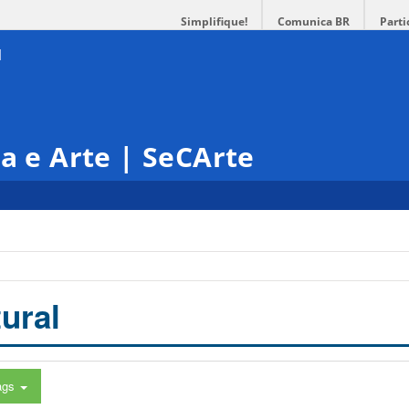
Simplifique!
Comunica BR
Parti
ra e Arte | SeCArte
ural
ags