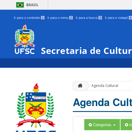
BRASIL
Ir para o conteúdo
1
Ir para o menu
2
Ir para a busca
3
Ir para o rodapé
4
Secretaria de Cultu
Agenda Cultural
Agenda Cult
Categorias
t