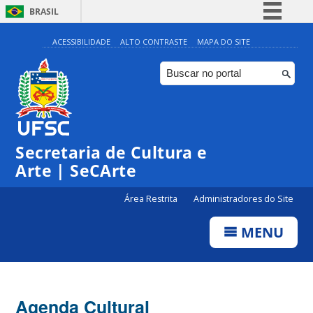
BRASIL
Simplifique!
ACESSIBILIDADE
ALTO CONTRASTE
MAPA DO SITE
Comunica BR
Participe
Acesso à informação
Legislação
Secretaria de Cultura e
Canais
Arte | SeCArte
Área Restrita
Administradores do Site
MENU
Agenda Cultural