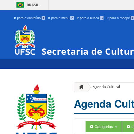
BRASIL
Ir para o conteúdo
1
Ir para o menu
2
Ir para a busca
3
Ir para o rodapé
4
Secretaria de Cultu
Agenda Cultural
Agenda Cult
Categorias
t