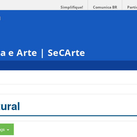
Simplifique!
Comunica BR
Parti
ra e Arte | SeCArte
ural
ags