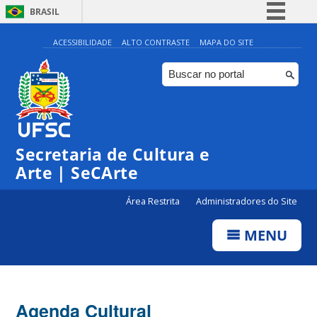
BRASIL
Simplifique!
ACESSIBILIDADE
ALTO CONTRASTE
MAPA DO SITE
Comunica BR
Participe
Acesso à informação
Legislação
Secretaria de Cultura e
Canais
Arte | SeCArte
Área Restrita
Administradores do Site
MENU
Agenda Cultural