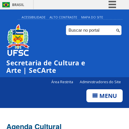
BRASIL
Simplifique!
ACESSIBILIDADE
ALTO CONTRASTE
MAPA DO SITE
Comunica BR
Participe
Acesso à informação
Legislação
Secretaria de Cultura e
Canais
Arte | SeCArte
Área Restrita
Administradores do Site
MENU
Agenda Cultural